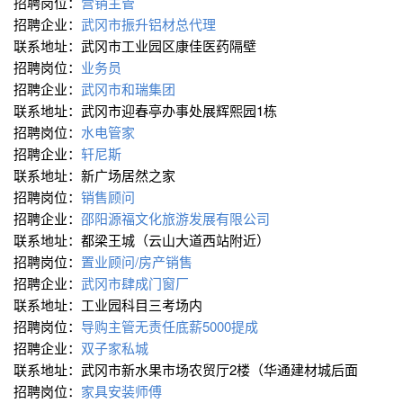
招聘岗位：
营销主管
招聘企业：
武冈市振升铝材总代理
联系地址：武冈市工业园区康佳医药隔壁
招聘岗位：
业务员
招聘企业：
武冈市和瑞集团
联系地址：武冈市迎春亭办事处展辉熙园1栋
招聘岗位：
水电管家
招聘企业：
轩尼斯
联系地址：新广场居然之家
招聘岗位：
销售顾问
招聘企业：
邵阳源福文化旅游发展有限公司
联系地址：都梁王城（云山大道西站附近）
招聘岗位：
置业顾问/房产销售
招聘企业：
武冈市肆成门窗厂
联系地址：工业园科目三考场内
招聘岗位：
导购主管无责任底薪5000提成
招聘企业：
双子家私城
联系地址：武冈市新水果市场农贸厅2楼（华通建材城后面
招聘岗位：
家具安装师傅