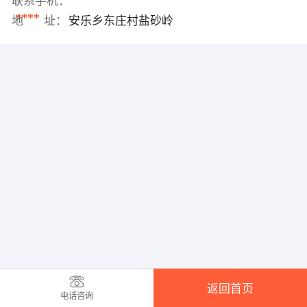
联系手机：
****
地 址：
安乐乡东庄村盐砂岭
返回首页
电话咨询